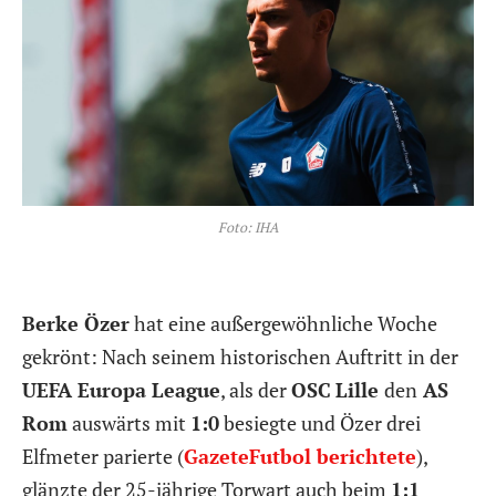
Foto: IHA
Berke Özer
hat eine außergewöhnliche Woche
gekrönt: Nach seinem historischen Auftritt in der
UEFA Europa League
, als der
OSC
Lille
den
AS
Rom
auswärts mit
1:0
besiegte und Özer drei
Elfmeter parierte (
GazeteFutbol berichtete
),
glänzte der 25-jährige Torwart auch beim
1:1