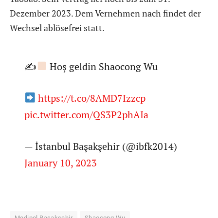
Dezember 2023. Dem Vernehmen nach findet der
Wechsel ablösefrei statt.
✍
Hoş geldin Shaocong Wu
https://t.co/8AMD7Izzcp
pic.twitter.com/QS3P2phAIa
— İstanbul Başakşehir (@ibfk2014)
January 10, 2023
Medipol Basaksehir
Shaocong Wu