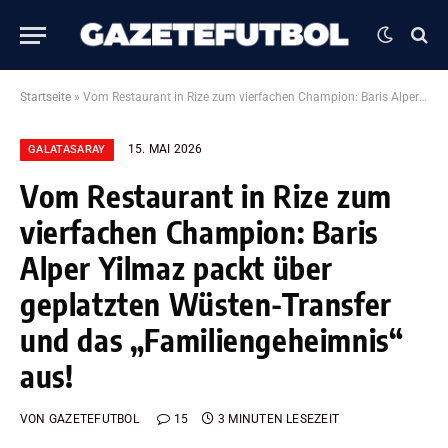
Startseite
»
Vom Restaurant in Rize zum vierfachen Champion: Baris Alper Yilmaz packt über geplatzten Wüsten-Transfer und das „Familiengeheimnis“ aus!
15. MAI 2026
GALATASARAY
Vom Restaurant in Rize zum
vierfachen Champion: Baris
Alper Yilmaz packt über
geplatzten Wüsten-Transfer
und das „Familiengeheimnis“
aus!
VON
GAZETEFUTBOL
15
3 MINUTEN LESEZEIT