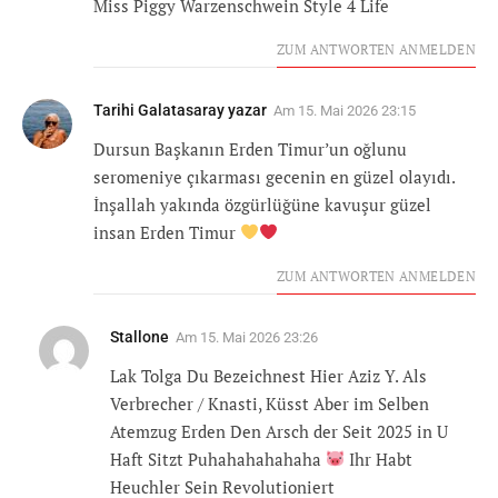
Miss Piggy Warzenschwein Style 4 Life
ZUM ANTWORTEN ANMELDEN
Tarihi Galatasaray yazar
Am
15. Mai 2026 23:15
Dursun Başkanın Erden Timur’un oğlunu
seromeniye çıkarması gecenin en güzel olayıdı.
İnşallah yakında özgürlüğüne kavuşur güzel
insan Erden Timur
ZUM ANTWORTEN ANMELDEN
Stallone
Am
15. Mai 2026 23:26
Lak Tolga Du Bezeichnest Hier Aziz Y. Als
Verbrecher / Knasti, Küsst Aber im Selben
Atemzug Erden Den Arsch der Seit 2025 in U
Haft Sitzt Puhahahahahaha
Ihr Habt
Heuchler Sein Revolutioniert