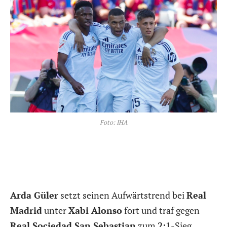
Foto: IHA
Arda Güler
setzt seinen Aufwärtstrend bei
Real
Madrid
unter
Xabi Alonso
fort und traf gegen
Real Sociedad San Sebastian
zum
2:1
-Sieg