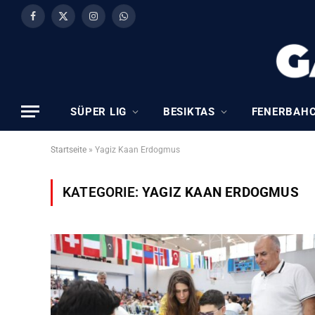
Facebook
X
Instagram
WhatsApp
(Twitter)
SÜPER LIG
BESIKTAS
FENERBAH
Startseite
»
Yagiz Kaan Erdogmus
KATEGORIE:
YAGIZ KAAN ERDOGMUS