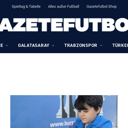
Spieltag & Tabelle
Alles außer Fußball
Gazetefutbol Shop
CE
GALATASARAY
TRABZONSPOR
TÜRKEI