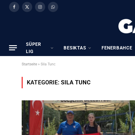
Facebook
X
Instagram
WhatsApp
(Twitter)
SÜPER
BESIKTAS
FENERBAHCE
LIG
Startseite
»
Sila Tunc
KATEGORIE:
SILA TUNC