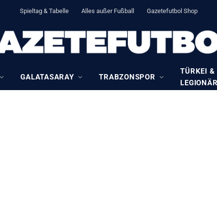
Spieltag & Tabelle
Alles außer Fußball
Gazetefutbol Shop
TÜRKEI &
GALATASARAY
TRABZONSPOR
LEGIONÄ