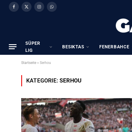
Facebook
X
Instagram
WhatsApp
(Twitter)
SÜPER
BESIKTAS
FENERBAHCE
LIG
Startseite
»
Serhou
KATEGORIE:
SERHOU