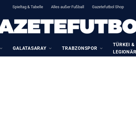
Spieltag & Tabelle
Alles außer Fußball
Gazetefutbol Shop
TÜRKEI &
GALATASARAY
TRABZONSPOR
LEGIONÄ