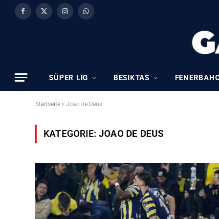
Facebook
X
Instagram
WhatsApp
(Twitter)
SÜPER LIG
BESIKTAS
FENERBAH
Startseite
»
Joao de Deus
KATEGORIE:
JOAO DE DEUS