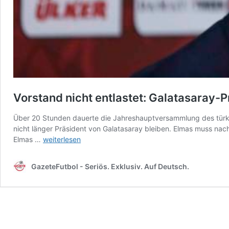
Vorstand nicht entlastet: Galatasaray-
Über 20 Stunden dauerte die Jahreshauptversammlung des türk
nicht länger Präsident von Galatasaray bleiben. Elmas muss nac
Vorstand
Elmas …
weiterlesen
nicht
entlastet:
GazeteFutbol - Seriös. Exklusiv. Auf Deutsch.
Galatasaray-
Präsident
Burak
Elmas
muss
gehen!