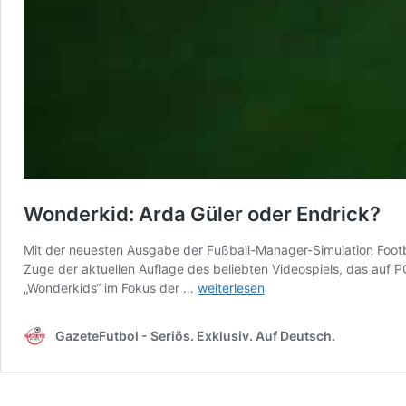
Wonderkid: Arda Güler oder Endrick?
Mit der neuesten Ausgabe der Fußball-Manager-Simulation Footb
Zuge der aktuellen Auflage des beliebten Videospiels, das auf P
Wonderkid:
„Wonderkids“ im Fokus der …
weiterlesen
Arda
Güler
GazeteFutbol - Seriös. Exklusiv. Auf Deutsch.
oder
Endrick?