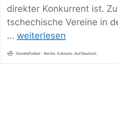
direkter Konkurrent ist. Z
tschechische Vereine in 
UEFA-
…
weiterlesen
Fünfjahreswertung:
Tschechien
jetzt
GazeteFutbol - Seriös. Exklusiv. Auf Deutsch.
Gefahr
für
Top-
10-
Platz
der
Türkei