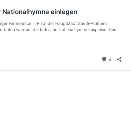
r Nationalhymne einlegen
eger Fenerbahce in Riad, der Hauptstadt Saudi-Arabiens
verboten worden, die türkische Nationalhymne zuspielen. Des
Kommenta
4
y
e
mne