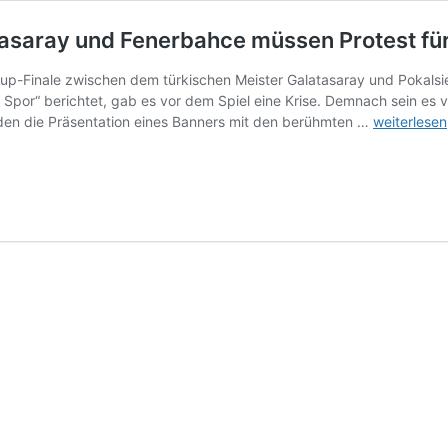
tasaray und Fenerbahce müssen Protest fü
up-Finale zwischen dem türkischen Meister Galatasaray und Pokalsi
Spor“ berichtet, gab es vor dem Spiel eine Krise. Demnach sein es 
Supercup-
den die Präsentation eines Banners mit den berühmten …
weiterlesen
Krise
in
Saudi-
Arabien:
Galatasara
und
Fenerbahc
müssen
Protest
für
Nationalhy
einlegen