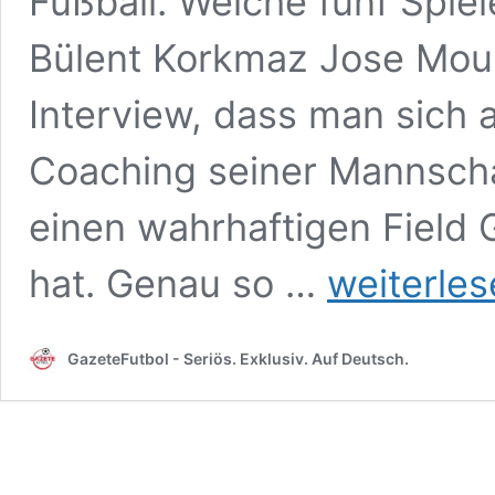
Fußball. Welche fünf Spiel
Bülent Korkmaz Jose Mour
Interview, dass man sich 
Coaching seiner Mannsch
einen wahrhaftigen Field 
Ranking:
hat. Genau so …
weiterle
Das
sind
die
GazeteFutbol - Seriös. Exklusiv. Auf Deutsch.
besten
türkischen
Innenverteidiger