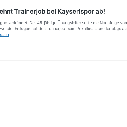
hnt Trainerjob bei Kayserispor ab!
dogan verkündet. Der 45-jährige Übungsleiter sollte die Nachfolge 
wende. Erdogan hat den Trainerjob beim Pokalfinalisten der abgelau
lesen
gsmeldung:
an
rjob
ispor