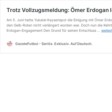
Trotz Vollzugsmeldung: Ömer Erdogan le
Am 5. Juni hatte Yukatel Kayserispor die Einigung mit Ömer Er
den Gelb-Roten nicht verlängert worden war. Doch nun die Kehrt
Trotz
Erdogan-Engagement Den Grund für seinen Entschluss …
weiter
Vollzu
Ömer
GazeteFutbol - Seriös. Exklusiv. Auf Deutsch.
Erdog
lehnt
Traine
bei
Kayser
ab!