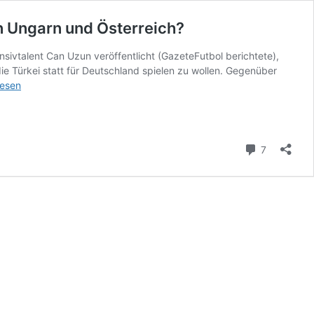
n Ungarn und Österreich?
ivtalent Can Uzun veröffentlicht (GazeteFutbol berichtete),
e Türkei statt für Deutschland spielen zu wollen. Gegenüber
lesen
igt
-
Kommenta
7
sentscheidung“
n
eich?