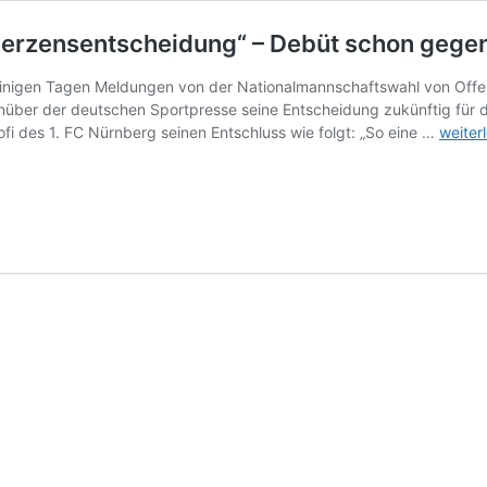
 Herzensentscheidung“ – Debüt schon gege
inigen Tagen Meldungen von der Nationalmannschaftswahl von Offens
nüber der deutschen Sportpresse seine Entscheidung zukünftig für di
Can
fi des 1. FC Nürnberg seinen Entschluss wie folgt: „So eine …
weiter
Uzun
bestät
Türkei
Wahl:
„Eine
Herzen
–
Debüt
schon
gegen
Ungar
und
Österr