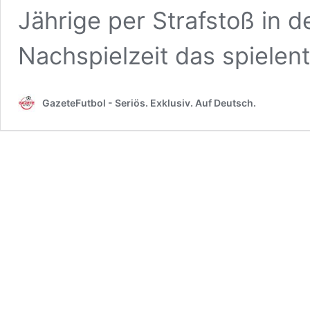
Jährige per Strafstoß in 
Nachspielzeit das spiele
GazeteFutbol - Seriös. Exklusiv. Auf Deutsch.