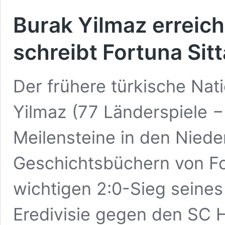
Burak Yilmaz erreic
schreibt Fortuna Sit
Der frühere türkische Na
Yilmaz (77 Länderspiele −
Meilensteine in den Niede
Geschichtsbüchern von Fo
wichtigen 2:0-Sieg seines
Eredivisie gegen den SC H