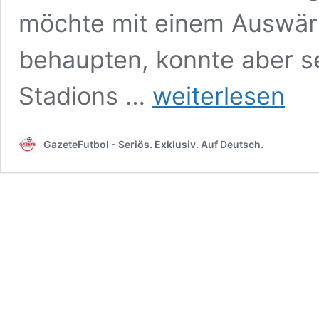
möchte mit einem Auswärt
behaupten, konnte aber se
Brisantes
Stadions …
weiterlesen
Derby:
Besiktas
empfängt
GazeteFutbol - Seriös. Exklusiv. Auf Deutsch.
Galatasaray
im
Tüpras-
Stadion